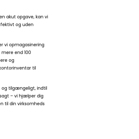
 en akut opgave, kan vi
effektivt og uden
der vi opmagasinering
i mere end 100
nere og
kontorinventar til
t og tilgængeligt, indtil
t sagt – vi hjælper dig
n til din virksomheds