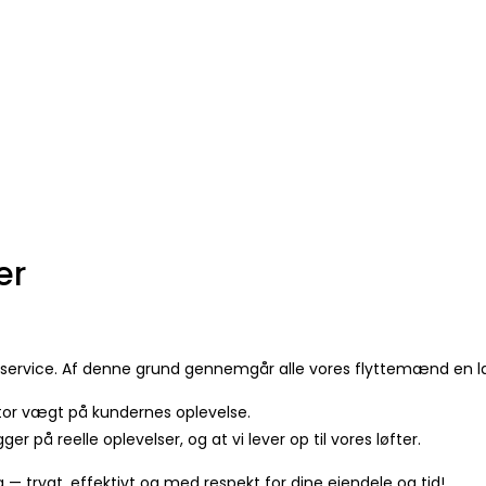
er
ste service. Af denne grund gennemgår alle vores flyttemænd en
tor vægt på kundernes oplevelse.
er på reelle oplevelser, og at vi lever op til vores løfter.
g — trygt, effektivt og med respekt for dine ejendele og tid!