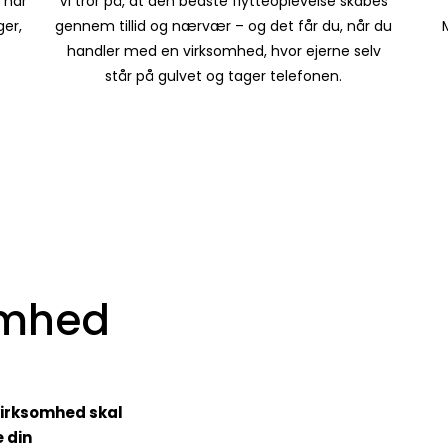
 har
Vi tror på, at den bedste flytteoplevelse skabes
ger,
gennem tillid og nærvær – og det får du, når du
handler med en virksomhed, hvor ejerne selv
står på gulvet og tager telefonen.
omhed
virksomhed skal
 din