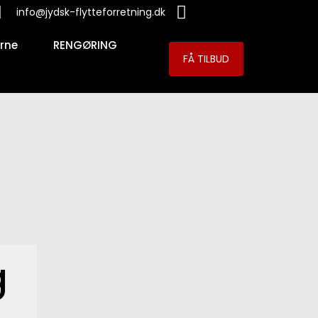
info@jydsk-flytteforretning.dk
erne
RENGØRING
FÅ TILBUD
g