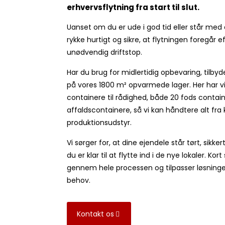
erhvervsflytning fra start til slut.
Uanset om du er ude i god tid eller står med
rykke hurtigt og sikre, at flytningen foregår 
unødvendig driftstop.
Har du brug for midlertidig opbevaring, tilby
på vores 1800 m² opvarmede lager. Her har v
containere til rådighed, både 20 fods contai
affaldscontainere, så vi kan håndtere alt fra 
produktionsudstyr.
Vi sørger for, at dine ejendele står tørt, sikker
du er klar til at flytte ind i de nye lokaler. Kor
gennem hele processen og tilpasser løsninge
behov.
Kontakt os