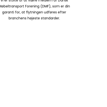
Vi er stolte af at være medlem af Dansk
Møbeltransport Forening (DMF), som er din
garanti for, at flytningen udføres efter
branchens højeste standarder.