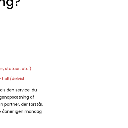
ing?
r, statuer, etc.)
 helt/delvist
is den service, du
l genopsætning af
n partner, der forstår,
ene åbner igen mandag