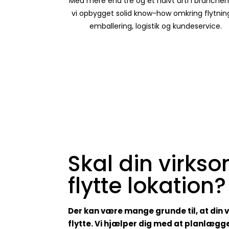
Med mere end tre og et halvt årti i branchen
vi opbygget solid know-how omkring flytnin
emballering, logistik og kundeservice.
Skal din virks
flytte lokation?
Der kan være mange grunde til, at din 
flytte. Vi hjælper dig med at planlægge